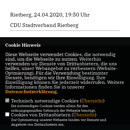
Rietberg, 24.04.2020, 19:50 Uhr
CDU Stadtverband Rietberg
Cookie Hinweis
Diese Webseite verwendet Cookies, die notwendig
Herzlich
sind, um die Webseite zu nutzen. Weiterhin
Willkommen auf der
verwenden wir Dienste von Drittanbietern, die uns
helfen, unser Webangebot zu verbessern (Website-
Homepage des CDU
Optmierung). Für die Verwendung bestimmter
Stadtverbandes
Dienste, benötigen wir Ihre Einwilligung. Ihre
Rietberg
Einwilligung können Sie jederzeit widerrufen. Weitere
Informationen finden Sie in unserer
Datenschutzerklärung
.
Technisch notwendige Cookies (
Übersicht
)
Die notwendigen Cookies werden allein für den
IMPRESSUM
DATENSCHUTZ
KONTAKT
ordnungsgemäßen Gebrauch der Webseite benötigt.
Cookies von Drittanbietern (
Übersicht
)
Zur Optimierung unserer Webseite binden wir Dienste und
Angebote von Drittanbietern ein.
@2026 CDU Stadtverband Rietberg