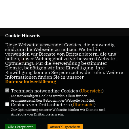
Cookie Hinweis
Diese Webseite verwendet Cookies, die notwendig
Herzlich
sind, um die Webseite zu nutzen. Weiterhin
Willkommen auf der
verwenden wir Dienste von Drittanbietern, die uns
helfen, unser Webangebot zu verbessern (Website-
Homepage des CDU
Optmierung). Für die Verwendung bestimmter
Stadtverbandes
Dienste, benötigen wir Ihre Einwilligung. Ihre
Rietberg
Einwilligung können Sie jederzeit widerrufen. Weitere
Informationen finden Sie in unserer
Datenschutzerklärung
.
Technisch notwendige Cookies (
Übersicht
)
Die notwendigen Cookies werden allein für den
IMPRESSUM
DATENSCHUTZ
KONTAKT
ordnungsgemäßen Gebrauch der Webseite benötigt.
Cookies von Drittanbietern (
Übersicht
)
Zur Optimierung unserer Webseite binden wir Dienste und
Angebote von Drittanbietern ein.
@2026 CDU Stadtverband Rietberg
Alle Rechte vorbehalten.
Alle akzeptieren
Auswahl speichern